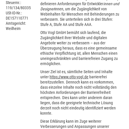
Steuernr.:
definieren Anforderungen für Entwickler
innen und
119/134/80335
Designer
innen, um die Zugänglichkeit von
USt-ID-Nr.:
Webinhalten für Menschen mit Behinderungen zu
DE157110771
verbessern. Sie unterteilen sich in drei Stufen:
Amtsgericht:
Stufe A, Stufe AA und Stufe AAA.
Weilheim
Otto Vogl GmbH bemüht sich laufend, die
Zugänglichkeit ihrer Website und digitalen
Angebote weiter zu verbessern – aus der
Überzeugung heraus, dass es eine gemeinsame
ethische Verpflichtung ist, allen Menschen einen
uneingeschränkten und barrierefreien Zugang zu
ermöglichen.
Unser Ziel ist es, sämtliche Seiten und Inhalte
unter
https://www.otto-vogl.de
barrierefrei
bereitzustellen. Dennoch kann es vorkommen,
dass einzelne Inhalte noch nicht vollständig den
höchsten Anforderungen der Barrierefreiheit
entsprechen. Dies kann unter anderem daran
liegen, dass die geeignete technische Lösung
derzeit noch nicht eindeutig identifiziert werden
konnte.
Diese Erklärung kann im Zuge weiterer
Verbesserungen und Anpassungen unserer