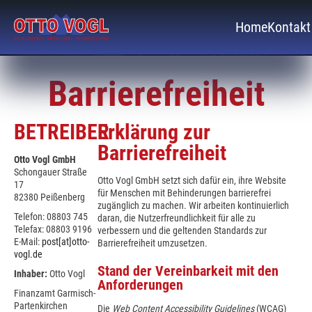
Home
Kontakt
Barrierefreiheit
BETREIBER
Erklärung zur
Barrierefreiheit
Otto Vogl GmbH
Schongauer Straße
Otto Vogl GmbH setzt sich dafür ein, ihre Website
17
für Menschen mit Behinderungen barrierefrei
82380 Peißenberg
zugänglich zu machen. Wir arbeiten kontinuierlich
Telefon: 08803 745
daran, die Nutzerfreundlichkeit für alle zu
Telefax: 08803 9196
verbessern und die geltenden Standards zur
E-Mail:
post[at]otto-
Barrierefreiheit umzusetzen.
vogl.de
Stand der Vereinbarkeit mit den
Inhaber:
Otto Vogl
Anforderungen
Finanzamt Garmisch-
Partenkirchen
Die
Web Content Accessibility Guidelines
(WCAG)